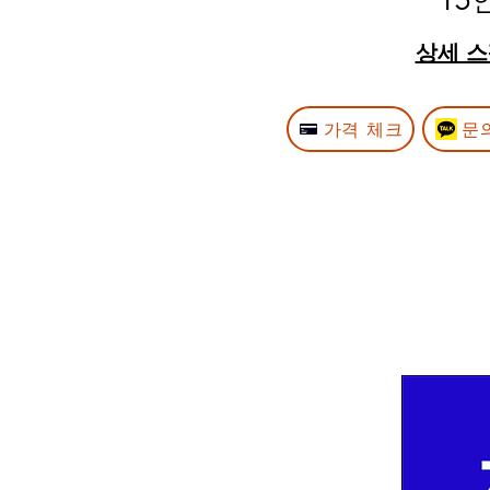
15
​​상세 
가격 체크
문