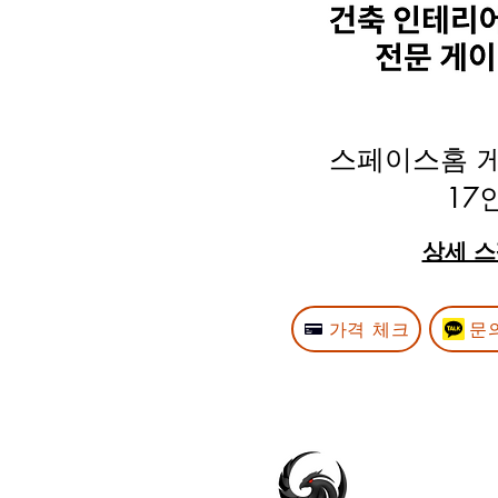
스페이스홈 
17
​​상세 
가격 체크
문