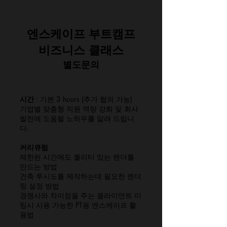
엔스케이프 부트캠프
​비즈니스 클래스
별도문의
시간
: 기본 3 hours (추가 협의 가능)
기업별 맞춤형 직원 역량 강화 및 회사
발전에 도움될 노하우를 알려 드립니
다.
커리큐럼
제한된 시간에도 퀄리티 있는 렌더를
만드는 방법
건축 투시도를 제작하는데 필요한 렌더
링 설정 방법
경쟁사와 차이점을 주는 클라이언트 미
팅시 사용 가능한 PT용 엔스케이프 활
용법